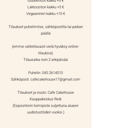
Gluteeniton kakku +5 €
Laktoositon kakku +5 €
Vegaaninen kakku +10 €
Tilaukset puhelimitse, sähköpostilla tai paikan
päällä
(emme valitettavasti vielä hyväksy online-
tilauksia)
Tilausaika noin 2 arkipäivää
Puhelin:
045 2614010
Sähköposti: cafecakehouse17@gmail.com
Tilaukset ja nouto: Cafe Cakehouse
Kauppakeskus Redi
(Espoontorin toimipiste suljettuna alueen
uudistustöiden vuoksi.)