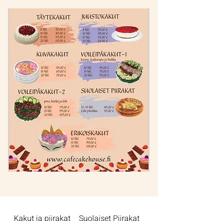
Kakut ja piirakat
Suolaiset Piirakat
Juustokakut