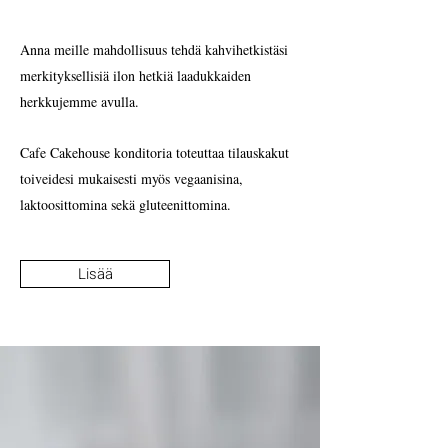
Anna meille mahdollisuus tehdä kahvihetkistäsi
merkityksellisiä ilon hetkiä laadukkaiden
herkkujemme avulla.
Cafe Cakehouse konditoria toteuttaa tilauskakut
toiveidesi mukaisesti myös vegaanisina,
laktoosittomina sekä gluteenittomina.
Lisää