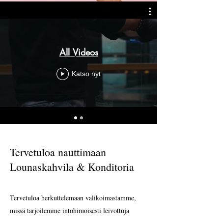
All Videos
Katso nyt
Tervetuloa nauttimaan
Lounaskahvila & Konditoria
Tervetuloa herkuttelemaan valikoimastamme,
missä tarjoilemme intohimoisesti leivottuja