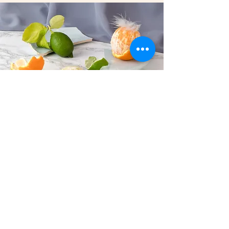
Nauti tuoreista piirakoista ja
terveellisestä
salaattibaaristamme
Kahvilassamme tarjoamme päivittäin
vastustamattomia vaihtoehtoja, kuten tuoreita
tonnikala-, lohi-, kinkkukasvis-, fetapinaatti- ja